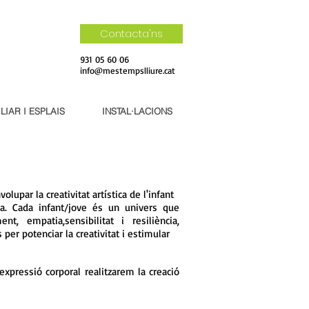
Contacta'ns
931 05 60 06
info@mestempslliure.cat
ILIAR I ESPLAIS
INSTAL·LACIONS
upar la creativitat artística de l'infant
a. Cada infant/jove és un univers que
, empatia,sensibilitat i resiliència,
 per potenciar la creativitat i estimular
expressió corporal realitzarem la creació